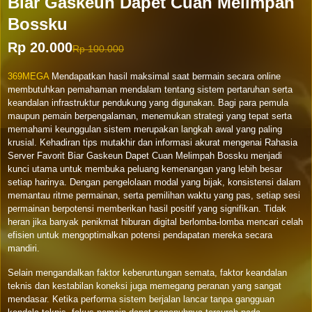
Biar Gaskeun Dapet Cuan Melimpah
Bossku
Rp 20.000
Rp 100.000
369MEGA
Mendapatkan hasil maksimal saat bermain secara online
membutuhkan pemahaman mendalam tentang sistem pertaruhan serta
keandalan infrastruktur pendukung yang digunakan. Bagi para pemula
maupun pemain berpengalaman, menemukan strategi yang tepat serta
memahami keunggulan sistem merupakan langkah awal yang paling
krusial. Kehadiran tips mutakhir dan informasi akurat mengenai Rahasia
Server Favorit Biar Gaskeun Dapet Cuan Melimpah Bossku menjadi
kunci utama untuk membuka peluang kemenangan yang lebih besar
setiap harinya. Dengan pengelolaan modal yang bijak, konsistensi dalam
memantau ritme permainan, serta pemilihan waktu yang pas, setiap sesi
permainan berpotensi memberikan hasil positif yang signifikan. Tidak
heran jika banyak penikmat hiburan digital berlomba-lomba mencari celah
efisien untuk mengoptimalkan potensi pendapatan mereka secara
mandiri.
Selain mengandalkan faktor keberuntungan semata, faktor keandalan
teknis dan kestabilan koneksi juga memegang peranan yang sangat
mendasar. Ketika performa sistem berjalan lancar tanpa gangguan