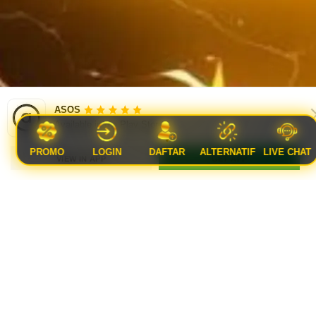
ASOS
Available in the Play Store
BANTUAN & FAQ 369MEGA
PROMO
LOGIN
DAFTAR
ALTERNATIF
LIVE CHAT
VIEW IN APP
GET APP
Bagaimana cara meningkatkan peluang
dalam permainan ini?
Memahami alur permainan, mengelola modal
Mengapa kestabilan teknis sangat penting
secara disiplin, serta memanfaatkan wawasan
bagi pemain?
tentang Rahasia Server Favorit Biar Gaskeun
Kestabilan teknis memastikan alur permainan
Dapet Cuan Melimpah Bossku akan membantu