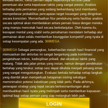
kendala teknis, fokus pemain dapat sepenuhnya tercurah pada
penentuan alur serta keputusan taktis yang sangat presisi. Analisis
terhadap pola permainan yang sedang berkembang turut membantu
memperbesar probabilitas pencapaian target keuangan yang diinginkan
secara konsisten. Memanfaatkan fitur pendukung serta fasilitas analisis
secara optimal akan membedakan antara pemain biasa dengan mereka
yang mampu mencetak hasil secara berkelanjutan. Oleh karena itu,
kesiapan mental yang stabil serta pemahaman mendalam terhadap alur
permainan akan selalu memberikan keunggulan kompetitif yang nyata di
setiap kesempatan yang ada.
369MEGA
.
369MEGA
Sebagai pemungkas, keberhasilan meraih hasil finansial yang
memuaskan dari aktivitas ini sangat bergantung pada kombinasi
pengetahuan teknis, kedisiplinan pribadi, dan eksekusi taktik yang
matang. Tidak ada jalan pintas yang instan, namun dengan pendekatan
bertahap yang terukur, setiap sesi dapat dikelola menjadi peluang emas
yang sangat menguntungkan. Evaluasi berkala terhadap setiap langkah
yang diambil akan memperkuat ketajaman insting sekaligus
meminimalisir potensi kekeliruan yang tidak perlu. Pada akhirnya,
penerapan strategi yang tepat secara berkesinambungan akan
membuahkan hasil nyata yang melimpah serta memberikan kepuasan
optimal bagi setiap pemain yang siap melangkah lebih jauh.
LOGIN