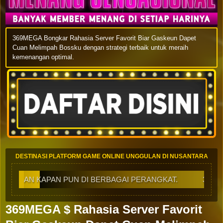
369MEGA Bongkar Rahasia Server Favorit Biar Gaskeun Dapet
Cuan Melimpah Bossku dengan strategi terbaik untuk meraih
kemenangan optimal.
DESTINASI PLATFORM GAME ONLINE UNGGULAN DI NUSANTARA
I BERBAGAI PERANGKAT.
369MEGA HADIR MEMBAWA S
369MEGA $ Rahasia Server Favorit