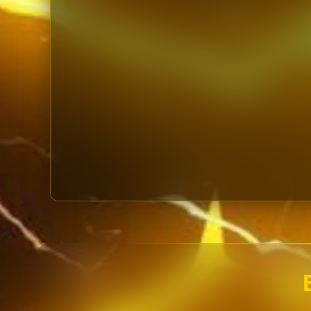
PROMO
LOGI