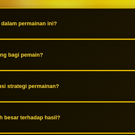
 dalam permainan ini?
ara disiplin, serta memanfaatkan wawasan tentang Rahasia S
peluang secara signifikan.
ing bagi pemain?
rjalan lancar tanpa kendala, sehingga fokus dan keputusan tak
si strategi permainan?
da tingkat tertinggi dan kondisi performa sistem sedang sanga
 besar terhadap hasil?